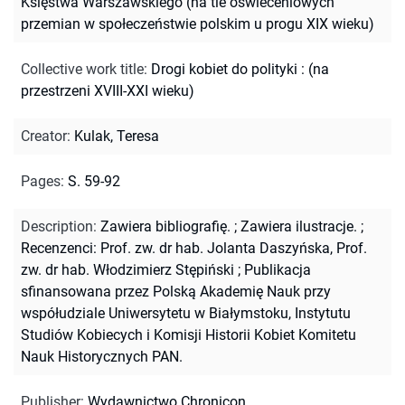
Księstwa Warszawskiego (na tle oświeceniowych
przemian w społeczeństwie polskim u progu XIX wieku)
Collective work title
:
Drogi kobiet do polityki : (na
przestrzeni XVIII-XXI wieku)
Creator
:
Kulak, Teresa
Pages
:
S. 59-92
Description
:
Zawiera bibliografię.
;
Zawiera ilustracje.
;
Recenzenci: Prof. zw. dr hab. Jolanta Daszyńska, Prof.
zw. dr hab. Włodzimierz Stępiński
;
Publikacja
sfinansowana przez Polską Akademię Nauk przy
współudziale Uniwersytetu w Białymstoku, Instytutu
Studiów Kobiecych i Komisji Historii Kobiet Komitetu
Nauk Historycznych PAN.
Publisher
:
Wydawnictwo Chronicon