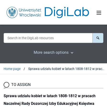
More search options
Home page
Sprawa udziału kobiet w latach 1808-1812 w pracach Naczelnej Rady Dozorczej Izby Edukacyjnej Księstwa Warszawskiego (na tle oświeceniowych przemian w społeczeństwie polskim u progu XIX wieku)
TO ASSIGN
Sprawa udziału kobiet w latach 1808-1812 w pracach
Naczelnej Rady Dozorczej Izby Edukacyjnej Księstwa