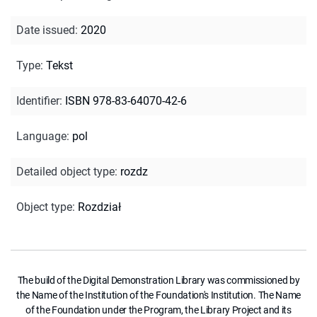
Date issued
:
2020
Type
:
Tekst
Identifier
:
ISBN 978-83-64070-42-6
Language
:
pol
Detailed object type
:
rozdz
Object type
:
Rozdział
The build of the Digital Demonstration Library was commissioned by
the Name of the Institution of the Foundation's Institution. The Name
of the Foundation under the Program, the Library Project and its