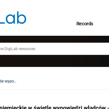
Records
Stosunki polsko-niemieckie w świetle wypowiedzi władców - przykład Galla Anonima i Wincentego Kadłubka
niemieckie w świetle wypowiedzi władców -