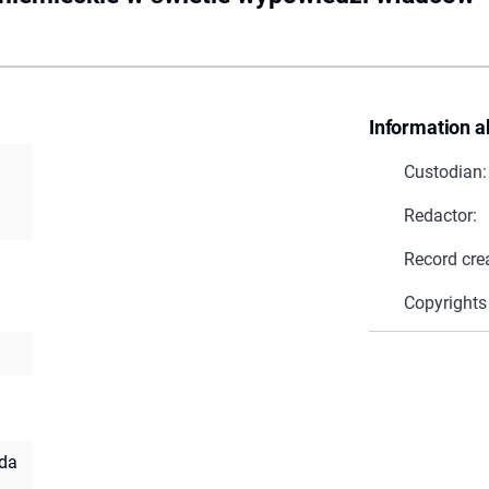
Information a
Custodian:
i
Redactor:
Record cre
Copyrights
da