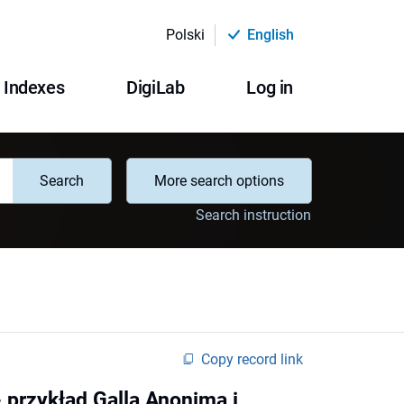
Polski
English
Indexes
DigiLab
Log in
Search
More search options
Search instruction
Copy record link
 przykład Galla Anonima i