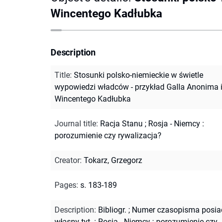
Wincentego Kadłubka
Description
Title
:
Stosunki polsko-niemieckie w świetle
wypowiedzi władców - przykład Galla Anonima 
Wincentego Kadłubka
Journal title
:
Racja Stanu
;
Rosja - Niemcy :
porozumienie czy rywalizacja?
Creator
:
Tokarz, Grzegorz
Pages
:
s. 183-189
Description
:
Bibliogr.
;
Numer czasopisma posia
własny tyt. : Rosja - Niemcy : porozumienie czy