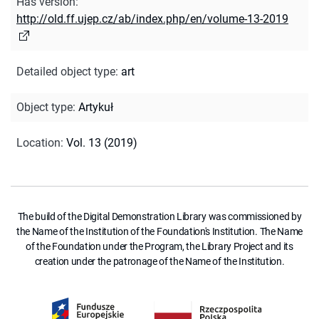
Has version
:
http://old.ff.ujep.cz/ab/index.php/en/volume-13-2019
Detailed object type
:
art
Object type
:
Artykuł
Location
:
Vol. 13 (2019)
The build of the Digital Demonstration Library was commissioned by
the Name of the Institution of the Foundation's Institution. The Name
of the Foundation under the Program, the Library Project and its
creation under the patronage of the Name of the Institution.