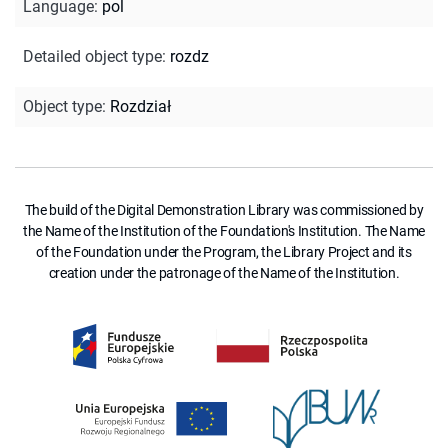
Language
:
pol
Detailed object type
:
rozdz
Object type
:
Rozdział
The build of the Digital Demonstration Library was commissioned by
the Name of the Institution of the Foundation's Institution. The Name
of the Foundation under the Program, the Library Project and its
creation under the patronage of the Name of the Institution.