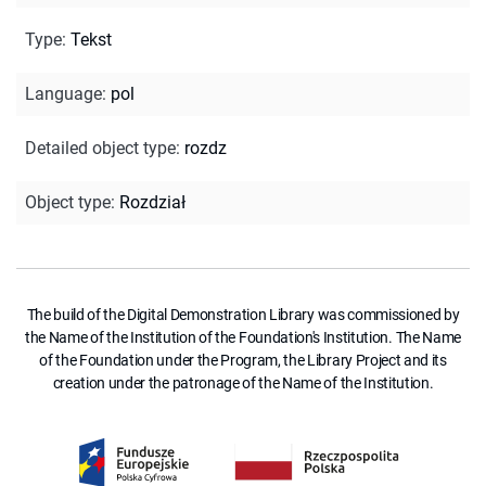
Type
:
Tekst
Language
:
pol
Detailed object type
:
rozdz
Object type
:
Rozdział
The build of the Digital Demonstration Library was commissioned by
the Name of the Institution of the Foundation's Institution. The Name
of the Foundation under the Program, the Library Project and its
creation under the patronage of the Name of the Institution.