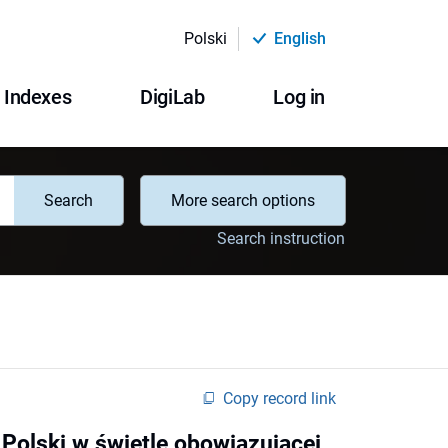
Polski
English
Indexes
DigiLab
Log in
Search
More search options
Search instruction
Copy record link
Polski w świetle obowiązującej