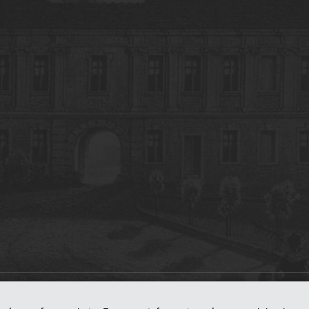
on
dLibra 7.0.0-SNAPSHOT
software created by
Poznan Supercomputing and Ne