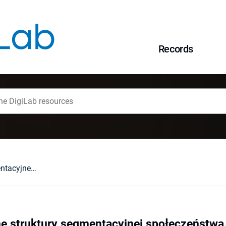
Records
Kategorie socjalne struktury segmentacyjnej społeczeństwa Polski w świetle obowiązującej ustawy o pomocy społecznej
ne struktury segmentacyjnej społeczeństwa 