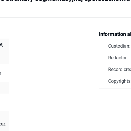
Information a
ej
Custodian:
Redactor:
Record cre
a
Copyrights
zez