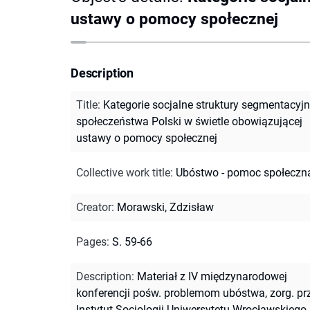
ustawy o pomocy społecznej
Description
Title
:
Kategorie socjalne struktury segmentacyjn
społeczeństwa Polski w świetle obowiązującej
ustawy o pomocy społecznej
Collective work title
:
Ubóstwo - pomoc społeczn
Creator
:
Morawski, Zdzisław
Pages
:
S. 59-66
Description
:
Materiał z IV międzynarodowej
konferencji pośw. problemom ubóstwa, zorg. pr
Instytut Socjologii Uniwersytetu Wrocławskiego.