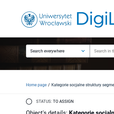
Search everywhere
Home page
STATUS:
TO ASSIGN
Object's details
:
Kategorie socjal