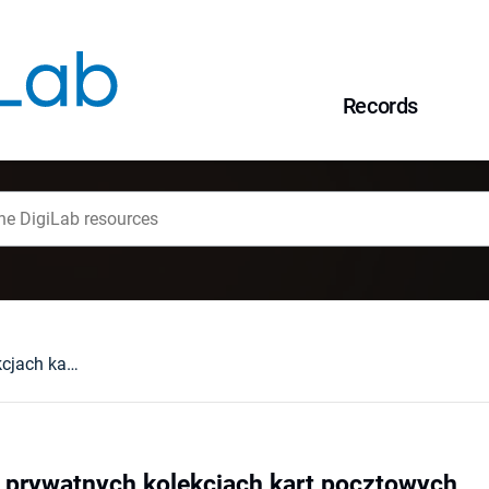
Records
O państwowych i prywatnych kolekcjach kart pocztowych
 prywatnych kolekcjach kart pocztowych