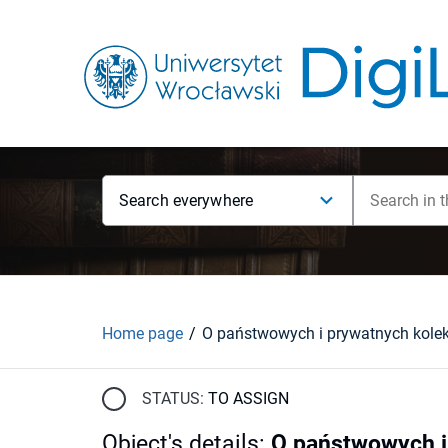
Search everywhere
Home page
STATUS:
TO ASSIGN
Object's details
:
O państwowych i