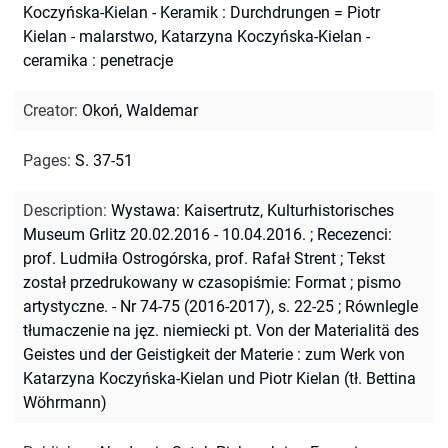
Koczyńska-Kielan - Keramik : Durchdrungen = Piotr
Kielan - malarstwo, Katarzyna Koczyńska-Kielan -
ceramika : penetracje
Creator
:
Okoń, Waldemar
Pages
:
S. 37-51
Description
:
Wystawa: Kaisertrutz, Kulturhistorisches
Museum Grlitz 20.02.2016 - 10.04.2016.
;
Recezenci:
prof. Ludmiła Ostrogórska, prof. Rafał Strent
;
Tekst
został przedrukowany w czasopiśmie: Format ; pismo
artystyczne. - Nr 74-75 (2016-2017), s. 22-25
;
Równlegle
tłumaczenie na jęz. niemiecki pt. Von der Materialitä des
Geistes und der Geistigkeit der Materie : zum Werk von
Katarzyna Koczyńska-Kielan und Piotr Kielan (tł. Bettina
Wöhrmann)