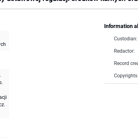
Information a
Custodian:
ych
Redactor:
Record cre
.
Copyrights
b.
cji
cz.