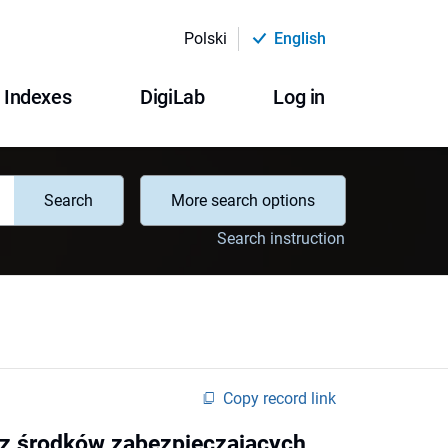
Polski
English
Indexes
DigiLab
Log in
Search
More search options
Search instruction
Copy record link
az środków zabezpieczających