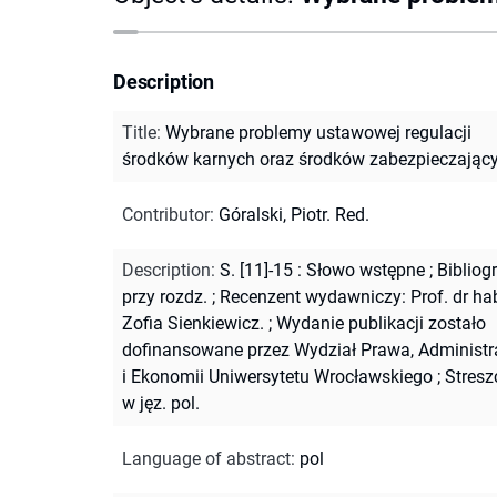
Description
Title
:
Wybrane problemy ustawowej regulacji
środków karnych oraz środków zabezpieczając
Contributor
:
Góralski, Piotr. Red.
Description
:
S. [11]-15 : Słowo wstępne
;
Bibliogr
przy rozdz.
;
Recenzent wydawniczy: Prof. dr ha
Zofia Sienkiewicz.
;
Wydanie publikacji zostało
dofinansowane przez Wydział Prawa, Administra
i Ekonomii Uniwersytetu Wrocławskiego
;
Stresz
w jęz. pol.
Language of abstract
:
pol