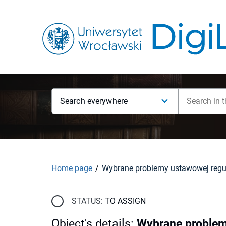
Search everywhere
Home page
STATUS:
TO ASSIGN
Object's details
:
Wybrane problem