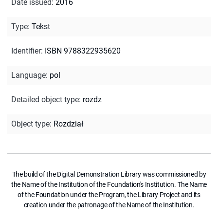
Date issued
:
2016
Type
:
Tekst
Identifier
:
ISBN 9788322935620
Language
:
pol
Detailed object type
:
rozdz
Object type
:
Rozdział
The build of the Digital Demonstration Library was commissioned by
the Name of the Institution of the Foundation's Institution. The Name
of the Foundation under the Program, the Library Project and its
creation under the patronage of the Name of the Institution.