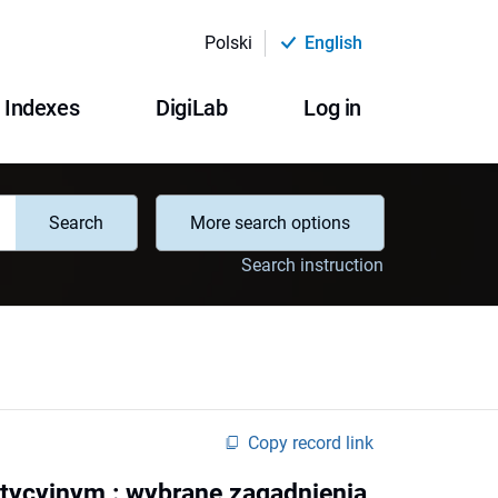
Polski
English
Indexes
DigiLab
Log in
Search
More search options
Search instruction
Copy record link
tycyjnym : wybrane zagadnienia