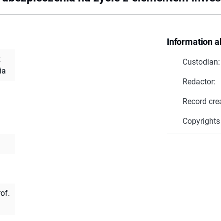
Information a
z
Custodian:
ia
Redactor:
Record cre
Copyrights
of.