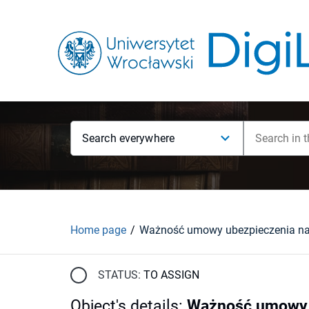
Search everywhere
Home page
STATUS:
TO ASSIGN
Object's details
:
Ważność umowy u