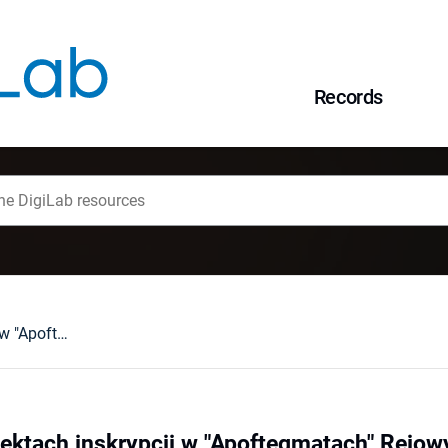
Records
Kilka uwag o projektach inskrypcji w "Apoftegmatach" Rejowych
jektach inskrypcji w "Apoftegmatach" Rejow