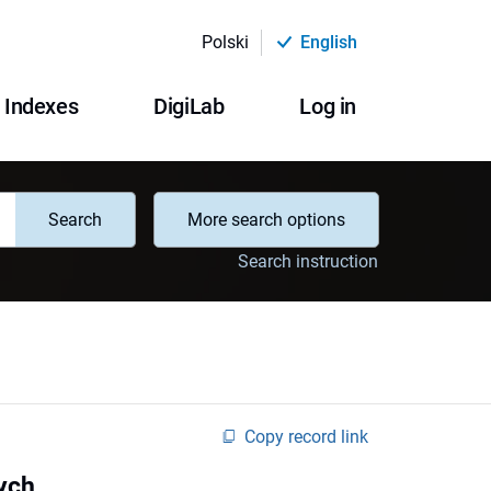
Polski
English
Indexes
DigiLab
Log in
Search
More search options
Search instruction
Copy record link
ych