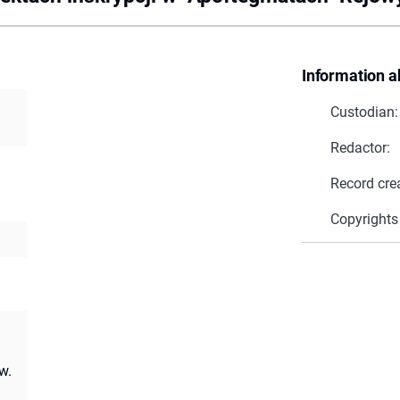
Information a
Custodian:
Redactor:
Record cre
Copyrights
w.
a