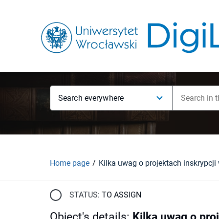
Search everywhere
Home page
STATUS:
TO ASSIGN
Object's details
:
Kilka uwag o pro