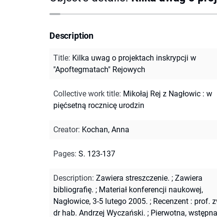
Description
Title
:
Kilka uwag o projektach inskrypcji w
"Apoftegmatach" Rejowych
Collective work title
:
Mikołaj Rej z Nagłowic : w
pięćsetną rocznicę urodzin
Creator
:
Kochan, Anna
Pages
:
S. 123-137
Description
:
Zawiera streszczenie.
;
Zawiera
bibliografię.
;
Materiał konferencji naukowej,
Nagłowice, 3-5 lutego 2005.
;
Recenzent : prof. z
dr hab. Andrzej Wyczański.
;
Pierwotna, wstępn