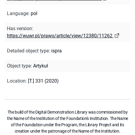
Language
:
pol
Has version
:
https://wuwr.pl/prawo/article/view/12380/11262
Detailed object type
:
ispra
Object type
:
Artykuł
Location
:
[T.] 331 (2020)
The build of the Digital Demonstration Library was commissioned by
the Name of the Institution of the Foundation's Institution. The Name
of the Foundation under the Program, the Library Project and its
creation under the patronage of the Name of the Institution.