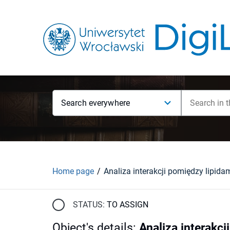
Search everywhere
Home page
STATUS:
TO ASSIGN
Object's details
:
Analiza interakc