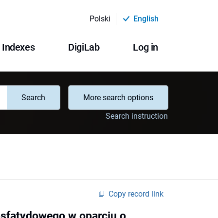
Polski
English
Indexes
DigiLab
Log in
Search
More search options
Search instruction
Copy record link
fosfatydowego w oparciu o