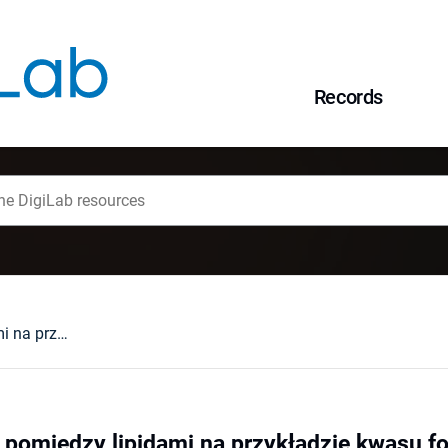
Records
Analiza interakcji pomiędzy lipidami na przykładzie kwasu fosfatydowego w oparciu o technikę monowarstw lipidowych
ji pomiędzy lipidami na przykładzie kwasu 