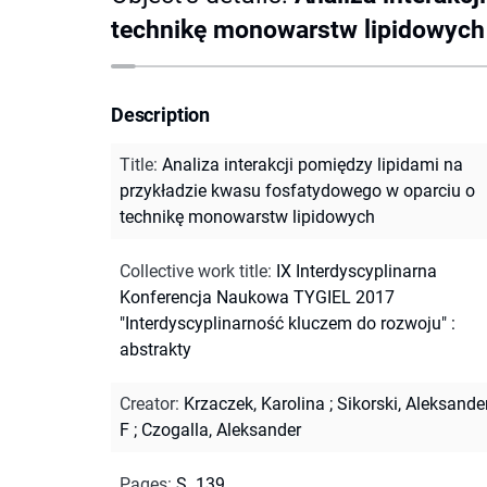
technikę monowarstw lipidowych
Description
Title
:
Analiza interakcji pomiędzy lipidami na
przykładzie kwasu fosfatydowego w oparciu o
technikę monowarstw lipidowych
Collective work title
:
IX Interdyscyplinarna
Konferencja Naukowa TYGIEL 2017
"Interdyscyplinarność kluczem do rozwoju" :
abstrakty
Creator
:
Krzaczek, Karolina
;
Sikorski, Aleksande
F
;
Czogalla, Aleksander
Pages
:
S. 139