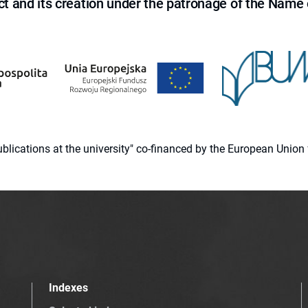
ct and its creation under the patronage of the Name o
 publications at the university" co-financed by the European Un
Indexes