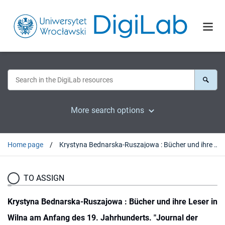
More search options
Home page
Krystyna Bednarska-Ruszajowa : Bücher und ihre Leser in Wilna am Anfang des 19. Jahrhunderts. "Journal der Ausleihungen der Bücher aus der Bibliothek der Wilnaer Universität" 1805-1816. Eine bibliographisch-buchwissenschaftliche Untersuchung. Frankfurt am Main, 1996 : [recenzja].
TO ASSIGN
Krystyna Bednarska-Ruszajowa : Bücher und ihre Leser in
Wilna am Anfang des 19. Jahrhunderts. "Journal der