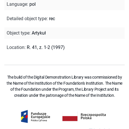
Language
:
pol
Detailed object type
:
rec
Object type
:
Artykuł
Location
:
R. 41, z. 1-2 (1997)
The build of the Digital Demonstration Library was commissioned by
the Name of the Institution of the Foundation's Institution. The Name
of the Foundation under the Program, the Library Project and its
creation under the patronage of the Name of the Institution.