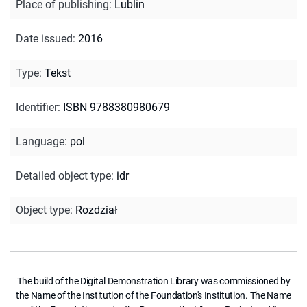
Place of publishing
:
Lublin
Date issued
:
2016
Type
:
Tekst
Identifier
:
ISBN 9788380980679
Language
:
pol
Detailed object type
:
idr
Object type
:
Rozdział
The build of the Digital Demonstration Library was commissioned by
the Name of the Institution of the Foundation's Institution. The Name