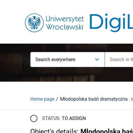
Search everywhere
Home page
STATUS:
TO ASSIGN
Object's details
:
Młodopolska baśń