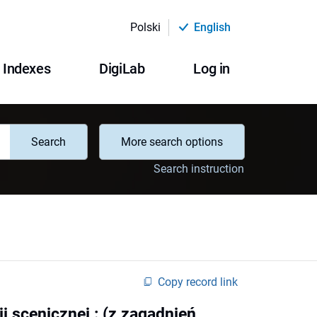
Polski
English
Indexes
DigiLab
Log in
Search
More search options
Search instruction
Copy record link
i scenicznej : (z zagadnień