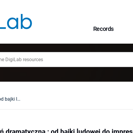
Records
Młodopolska baśń dramatyczna : od bajki ludowej do impresji scenicznej : (z zagadnień struktury gatunku)
 dramatyczna : od bajki ludowej do impresj