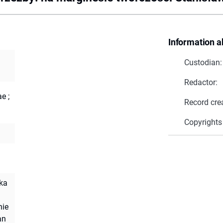
Information a
Custodian:
Redactor:
ae
;
Record cre
Copyrights
yka
nie
an