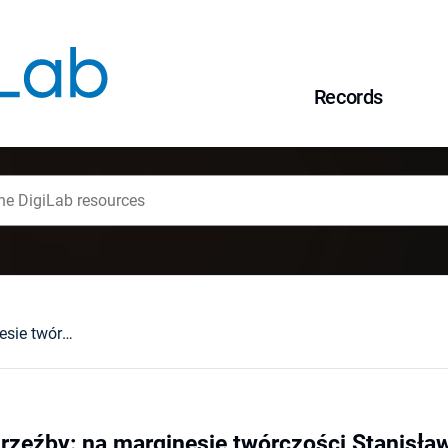
Records
W kręgu estetyki rzeźby: na marginesie twórczości Stanisława Horno-Popławskiego
 rzeźby: na marginesie twórczości Stanisł