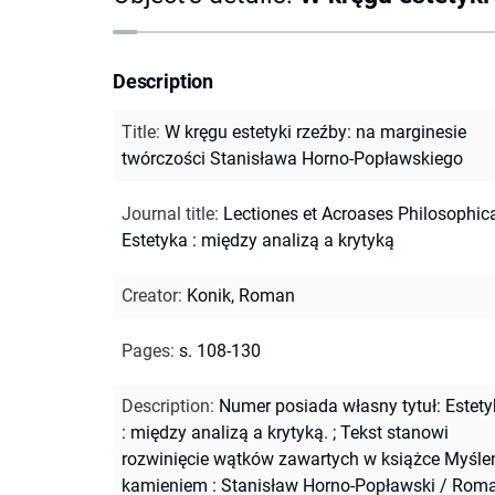
Description
Title
:
W kręgu estetyki rzeźby: na marginesie
twórczości Stanisława Horno-Popławskiego
Journal title
:
Lectiones et Acroases Philosophic
Estetyka : między analizą a krytyką
Creator
:
Konik, Roman
Pages
:
s. 108-130
Description
:
Numer posiada własny tytuł: Estet
: między analizą a krytyką.
;
Tekst stanowi
rozwinięcie wątków zawartych w książce Myśle
kamieniem : Stanisław Horno-Popławski / Rom