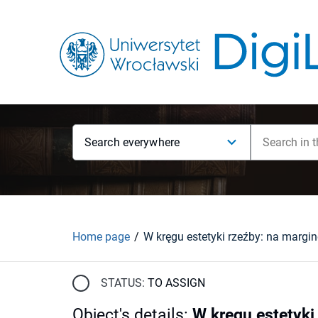
Search everywhere
Home page
STATUS:
TO ASSIGN
Object's details
:
W kręgu estetyki