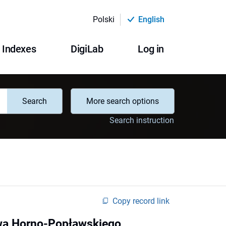
Polski
English
Indexes
DigiLab
Log in
Search
More search options
Search instruction
Copy record link
awa Horno-Popławskiego