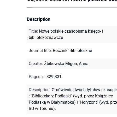
Description
Title
:
Nowe polskie czasopisma księgo- i
bibliotekoznawcze
Journal title
:
Roczniki Biblioteczne
Creator
:
Żbikowska-Migoń, Anna
Pages
:
s. 329-331
Description
:
Omówienie dwóch tytułów czasop
: "Bibliotekarz Podlaski" (wyd. przez Książnicę
Podlaską w Białymstoku) i "Horyzont" (wyd. prz
BU w Toruniu).