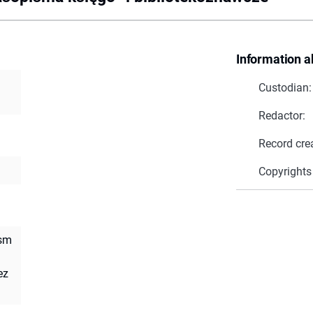
Information a
Custodian:
Redactor:
Record cre
Copyrights
ism
ez