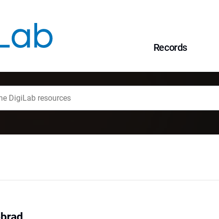
Records
brad