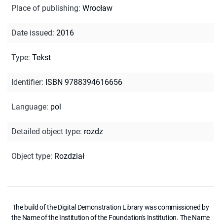
Place of publishing
:
Wrocław
Date issued
:
2016
Type
:
Tekst
Identifier
:
ISBN 9788394616656
Language
:
pol
Detailed object type
:
rozdz
Object type
:
Rozdział
The build of the Digital Demonstration Library was commissioned by
the Name of the Institution of the Foundation's Institution. The Name