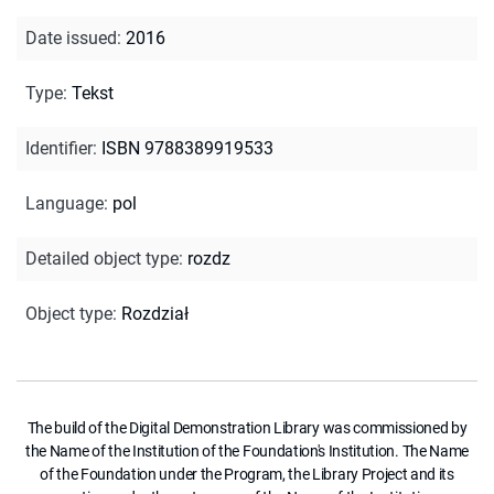
Date issued
:
2016
Type
:
Tekst
Identifier
:
ISBN 9788389919533
Language
:
pol
Detailed object type
:
rozdz
Object type
:
Rozdział
The build of the Digital Demonstration Library was commissioned by
the Name of the Institution of the Foundation's Institution. The Name
of the Foundation under the Program, the Library Project and its