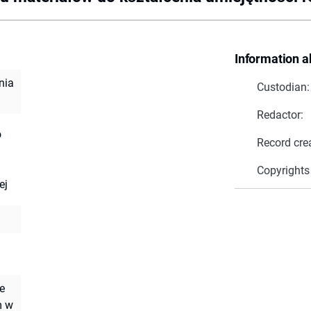
Information a
nia
Custodian:
Redactor:
o
Record cre
Copyrights
ej
we
m w