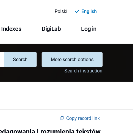
Polski
English
Indexes
DigiLab
Log in
Search
More search options
Search instruction
Copy record link
edagowania i rozumienia tekstów