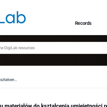
Records
Koncepcja wyboru materiałów do kształcenia umiejętności redagowania i rozumienia tekstów
 materiałów do kształcenia umiejętności r