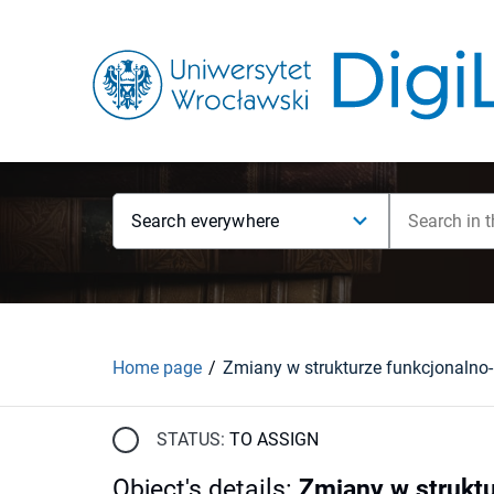
Search everywhere
Home page
STATUS:
TO ASSIGN
Object's details
:
Zmiany w struktu