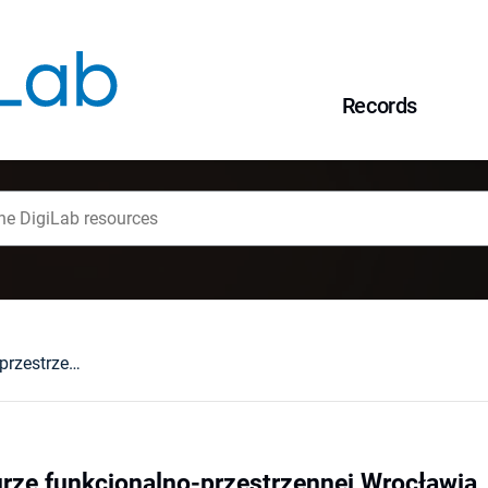
Records
Zmiany w strukturze funkcjonalno-przestrzennej Wrocławia
rze funkcjonalno-przestrzennej Wrocławia