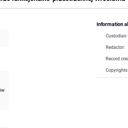
Information a
Custodian:
Redactor:
Record cre
Copyrights
ów
: