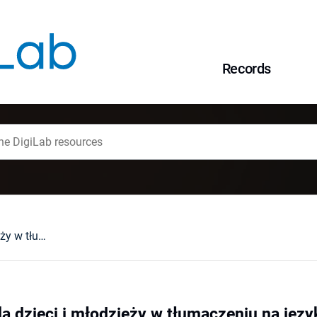
Records
Książka polska dla dzieci i młodzieży w tłumaczeniu na języki obce w latach 1945-1989 : stan badań, problemy badawcze
la dzieci i młodzieży w tłumaczeniu na języ