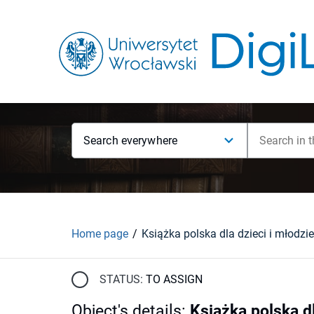
Search everywhere
Home page
STATUS:
TO ASSIGN
Object's details
:
Książka polska d