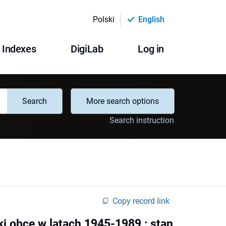
Polski
English
Indexes
DigiLab
Log in
Search
More search options
Search instruction
Copy record link
ki obce w latach 1945-1989 : stan