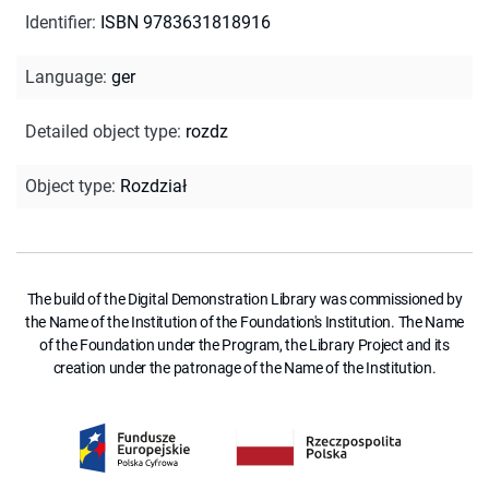
Identifier
:
ISBN 9783631818916
Language
:
ger
Detailed object type
:
rozdz
Object type
:
Rozdział
The build of the Digital Demonstration Library was commissioned by
the Name of the Institution of the Foundation's Institution. The Name
of the Foundation under the Program, the Library Project and its
creation under the patronage of the Name of the Institution.