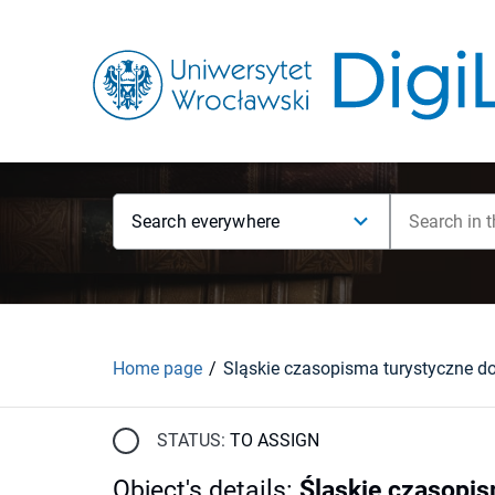
Search everywhere
Home page
STATUS:
TO ASSIGN
Object's details
:
Śląskie czasopis