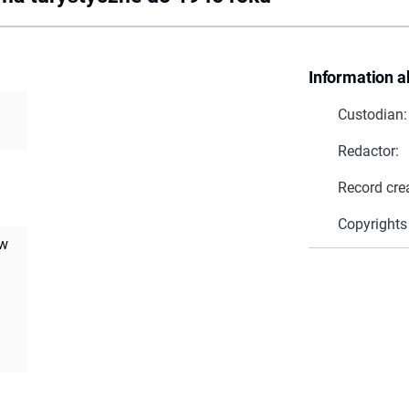
Information a
Custodian:
Redactor:
Record cre
Copyrights
ów