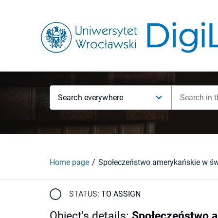
Search everywhere
Home page
STATUS:
TO ASSIGN
Object's details
:
Społeczeństwo am