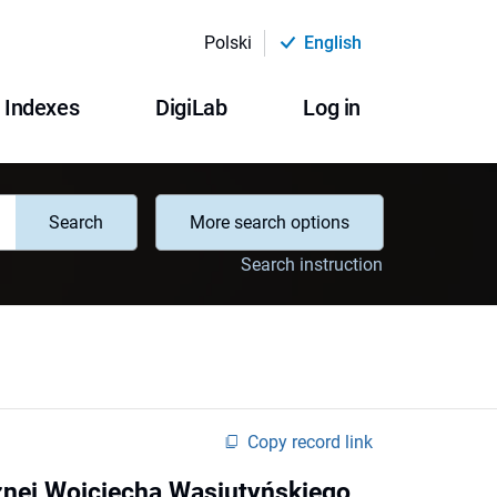
Polski
English
Indexes
DigiLab
Log in
Search
More search options
Search instruction
Copy record link
znej Wojciecha Wasiutyńskiego