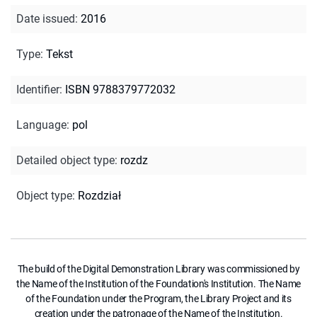
Date issued
:
2016
Type
:
Tekst
Identifier
:
ISBN 9788379772032
Language
:
pol
Detailed object type
:
rozdz
Object type
:
Rozdział
The build of the Digital Demonstration Library was commissioned by
the Name of the Institution of the Foundation's Institution. The Name
of the Foundation under the Program, the Library Project and its
creation under the patronage of the Name of the Institution.