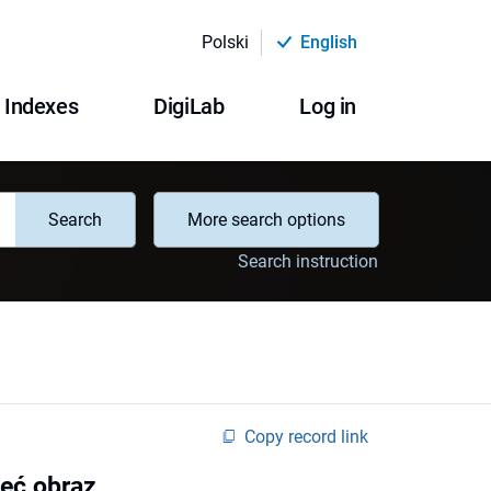
Polski
English
Indexes
DigiLab
Log in
Search
More search options
Search instruction
Copy record link
zeć obraz