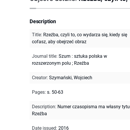
Description
Title
:
Rzeźba, czyli to, co wydarza się, kiedy się
cofasz, aby obejrzeć obraz
Journal title
:
Szum : sztuka polska w
rozszerzonym polu
;
Rzeźba
Creator
:
Szymański, Wojciech
Pages
:
s. 50-63
Description
:
Numer czasopisma ma własny tytuł
Rzeźba
Date issued
:
2016