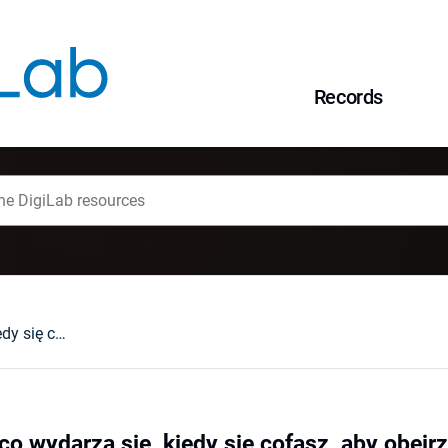
Records
Rzeźba, czyli to, co wydarza się, kiedy się cofasz, aby obejrzeć obraz
 co wydarza się, kiedy się cofasz, aby obejr