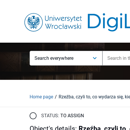
Search everywhere
Home page
STATUS:
TO ASSIGN
Object's details
:
Rzeźba, czyli to,