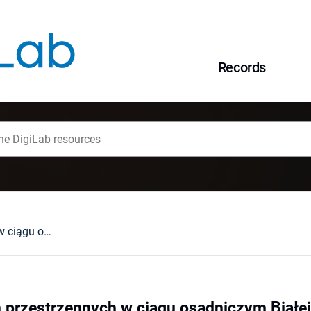
Records
Analiza powiązań przestrzennych w ciągu osadniczym Białej Lądeckiej na odcinku od Żelazna do Radochowa
 przestrzennych w ciągu osadniczym Białej