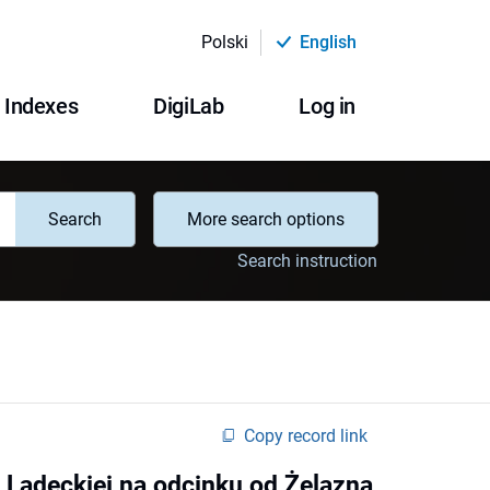
Polski
English
Indexes
DigiLab
Log in
Search
More search options
Search instruction
Copy record link
 Lądeckiej na odcinku od Żelazna