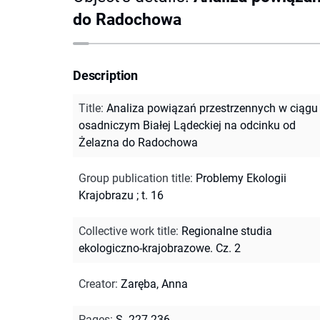
do Radochowa
Description
Title
:
Analiza powiązań przestrzennych w ciągu
osadniczym Białej Lądeckiej na odcinku od
Żelazna do Radochowa
Group publication title
:
Problemy Ekologii
Krajobrazu ; t. 16
Collective work title
:
Regionalne studia
ekologiczno-krajobrazowe. Cz. 2
Creator
:
Zaręba, Anna
Pages
:
S. 227-236