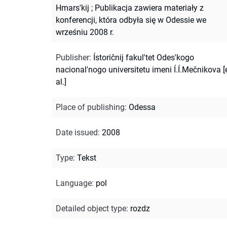
Hmars'kij
;
Publikacja zawiera materiały z
konferencji, która odbyła się w Odessie we
wrześniu 2008 r.
Publisher
:
Ístoričnij fakul'tet Odes'kogo
nacional'nogo universitetu imeni Í.Í.Mečnikova [
al.]
Place of publishing
:
Odessa
Date issued
:
2008
Type
:
Tekst
Language
:
pol
Detailed object type
:
rozdz