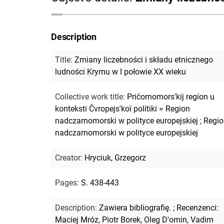
Description
Title
:
Zmiany liczebności i składu etnicznego
ludności Krymu w I połowie XX wieku
Collective work title
:
Pričornomors'kij regíon u
konteksti Ĉvropejs'koï polítiki = Region
nadczarnomorski w polityce europejskiej
;
Regio
nadczarnomorski w polityce europejskiej
Creator
:
Hryciuk, Grzegorz
Pages
:
S. 438-443
Description
:
Zawiera bibliografię.
;
Recenzenci:
Maciej Mróz, Piotr Borek, Oleg D'omin, Vadim