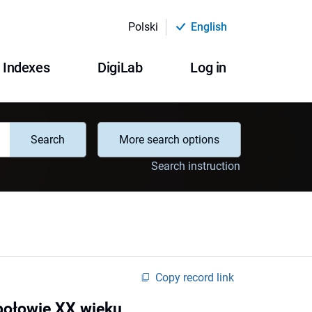
Polski
English
Indexes
DigiLab
Log in
Search
More search options
Search instruction
Copy record link
 połowie XX wieku