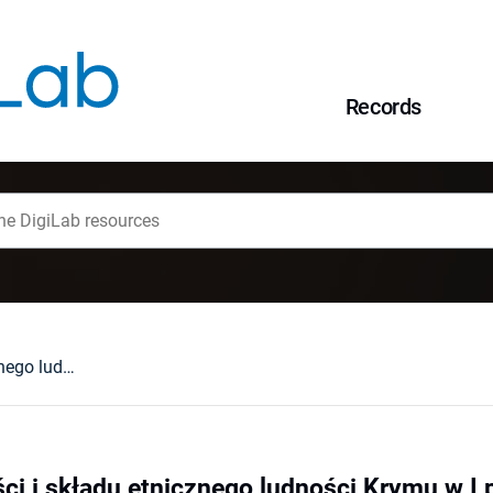
Records
Zmiany liczebności i składu etnicznego ludności Krymu w I połowie XX wieku
ci i składu etnicznego ludności Krymu w I