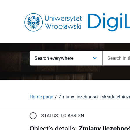
Search everywhere
Home page
STATUS:
TO ASSIGN
Object's details
:
Zmiany liczebnoś