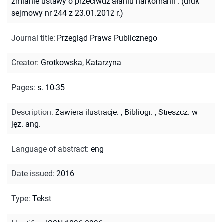
zmianie ustawy o przeciwdziałaniu narkomanii : (druk
sejmowy nr 244 z 23.01.2012 r.)
Journal title
:
Przegląd Prawa Publicznego
Creator
:
Grotkowska, Katarzyna
Pages
:
s. 10-35
Description
:
Zawiera ilustracje.
;
Bibliogr.
;
Streszcz. w
jęz. ang.
Language of abstract
:
eng
Date issued
:
2016
Type
:
Tekst