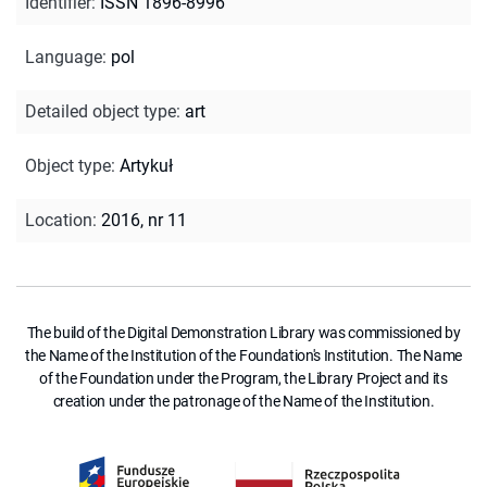
Identifier
:
ISSN 1896-8996
Language
:
pol
Detailed object type
:
art
Object type
:
Artykuł
Location
:
2016, nr 11
The build of the Digital Demonstration Library was commissioned by
the Name of the Institution of the Foundation's Institution. The Name
of the Foundation under the Program, the Library Project and its
creation under the patronage of the Name of the Institution.