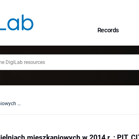
Records
Podatki w spółdzielniach mieszkaniowych w 2014 r. : PIT, CIT, VAT oraz podatek od nieruchomości w 2014 r., nowe (rewolucyjne) zmienione zasady ustalania podstawy opodatkowania, obowiązku podatkowego oraz wystawiania faktur w 2014 r.
ielniach mieszkaniowych w 2014 r. : PIT, CI