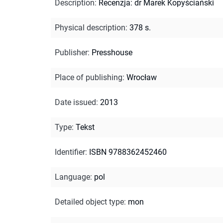
Description
:
Recenzja: dr Marek Kopyściański
Physical description
:
378 s.
Publisher
:
Presshouse
Place of publishing
:
Wrocław
Date issued
:
2013
Type
:
Tekst
Identifier
:
ISBN 9788362452460
Language
:
pol
Detailed object type
:
mon