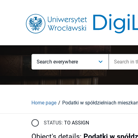
Search everywhere
Home page
STATUS:
TO ASSIGN
Object's details
:
Podatki w spółdz