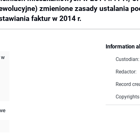
rewolucyjne) zmienione zasady ustalania p
awiania faktur w 2014 r.
Information a
 w
Custodian:
Redactor:
Record cre
Copyrights
owe