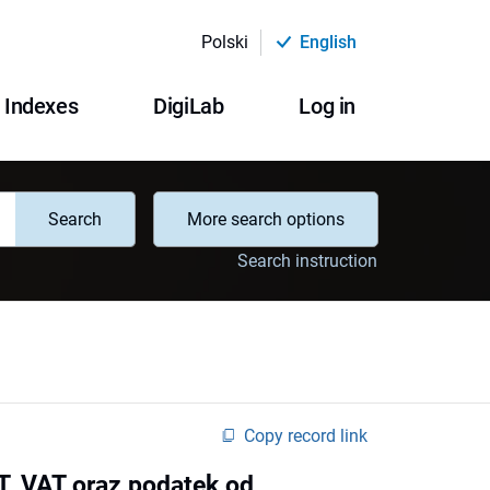
Polski
English
Indexes
DigiLab
Log in
Search
More search options
Search instruction
Copy record link
T, VAT oraz podatek od