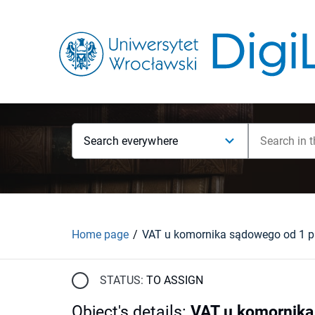
Search everywhere
Home page
STATUS:
TO ASSIGN
Object's details
:
VAT u komornika 