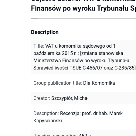
Finansów po wyroku Trybunału S
Description
Title
:
VAT u komornika sądowego od 1
października 2015 r. : [zmiana stanowiska
Ministerstwa Finansów po wyroku Trybunału
Sprawiedliwości TSUE C-456/07 oraz C-235/85]
Group publication title
:
Dla Komornika
Creator
:
Szczypiór, Michał
Description
:
Recenzja: prof. dr hab. Marek
Kopyściański
Physical description
:
452 s.