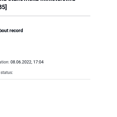
85]
bout record
ation:
08.06.2022, 17:04
 status: