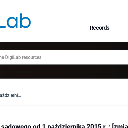
Records
VAT u komornika sądowego od 1 października 2015 r. : [zmiana stanowiska Ministerstwa Finansów po wyroku Trybunału Sprawiedliwości TSUE C-456/07 oraz C-235/85]
sądowego od 1 października 2015 r. : [zmi