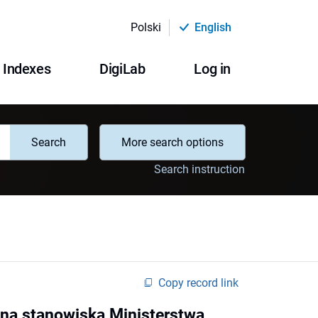
Polski
English
Indexes
DigiLab
Log in
Search
More search options
Search instruction
Copy record link
ana stanowiska Ministerstwa