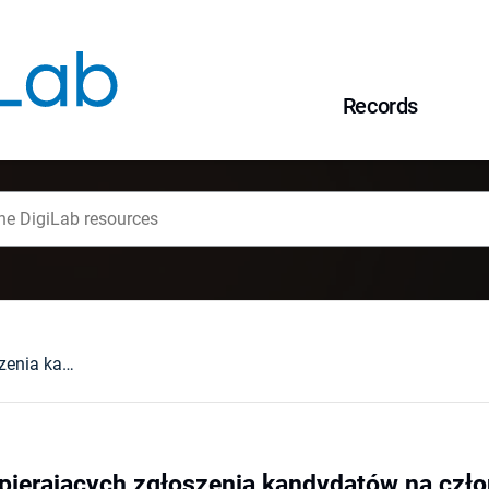
Records
Dane sędziów popierających zgłoszenia kandydatów na członków Krajowej Rady Sądownictwa jako informacja publiczna
pierających zgłoszenia kandydatów na czł