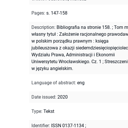
Pages
:
s. 147-158
Description
:
Bibliografia na stronie 158.
;
Tom 
własny tytuł : Założenie racjonalnego prawoda
w polskim porządku prawnym : księga
jubileuszowa z okazji siedemdziesięciopięciolec
Wydziału Prawa, Administracji i Ekonomii
Uniwersytetu Wrocławskiego. Cz. 1
;
Streszczeni
w języku angielskim.
Language of abstract
:
eng
Date issued
:
2020
Type
:
Tekst
Identifier
:
ISSN 0137-1134
;