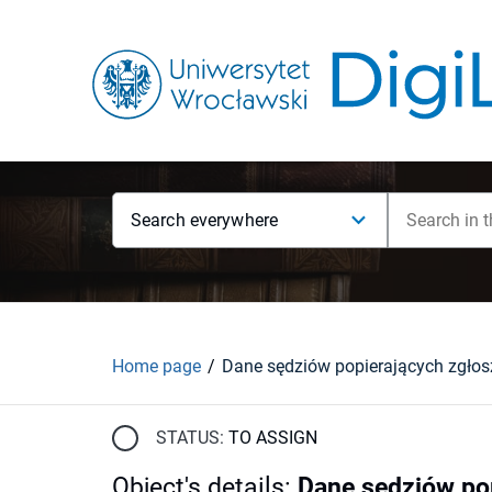
Search everywhere
Home page
STATUS:
TO ASSIGN
Object's details
:
Dane sędziów po