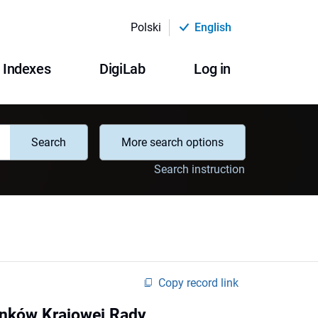
Polski
English
Indexes
DigiLab
Log in
Search
More search options
Search instruction
Copy record link
onków Krajowej Rady