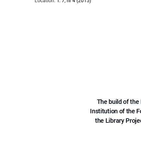
Location
:
T. 7, nr 4 (2015)
The build of th
Institution of the
the Library Proje