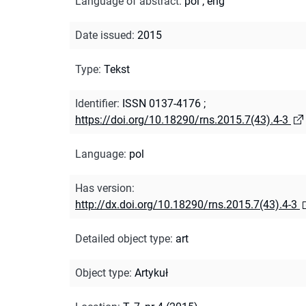
Language of abstract
:
pol
;
eng
Date issued
:
2015
Type
:
Tekst
Identifier
:
ISSN 0137-4176
;
https://doi.org/10.18290/rns.2015.7(43).4-3
Language
:
pol
Has version
:
http://dx.doi.org/10.18290/rns.2015.7(43).4-3
Detailed object type
:
art
Object type
:
Artykuł