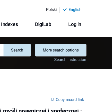
Polski
English
Indexes
DigiLab
Log in
Search
More search options
Search instruction
Copy record link
 myśli prawniczej i społecznej :