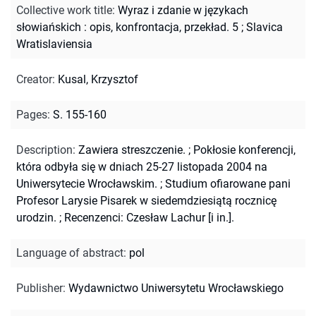
Collective work title
:
Wyraz i zdanie w językach
słowiańskich : opis, konfrontacja, przekład. 5
;
Slavica
Wratislaviensia
Creator
:
Kusal, Krzysztof
Pages
:
S. 155-160
Description
:
Zawiera streszczenie.
;
Pokłosie konferencji,
która odbyła się w dniach 25-27 listopada 2004 na
Uniwersytecie Wrocławskim.
;
Studium ofiarowane pani
Profesor Larysie Pisarek w siedemdziesiątą rocznicę
urodzin.
;
Recenzenci: Czesław Lachur [i in.].
Language of abstract
:
pol
Publisher
:
Wydawnictwo Uniwersytetu Wrocławskiego