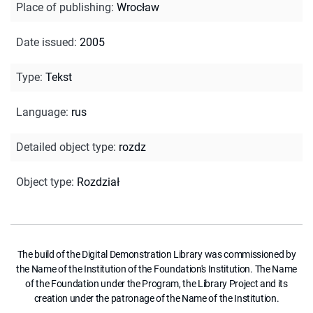
Place of publishing
:
Wrocław
Date issued
:
2005
Type
:
Tekst
Language
:
rus
Detailed object type
:
rozdz
Object type
:
Rozdział
The build of the Digital Demonstration Library was commissioned by
the Name of the Institution of the Foundation's Institution. The Name
of the Foundation under the Program, the Library Project and its
creation under the patronage of the Name of the Institution.