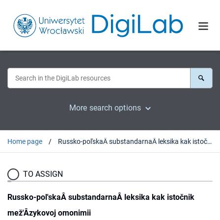
More search options
Home page
Russko-pol'skaÂ substandarnaÂ leksika kak istočnik mež'Âzykovoj omonimii
TO ASSIGN
Russko-pol'skaÂ substandarnaÂ leksika kak istočnik
mež'Âzykovoj omonimii