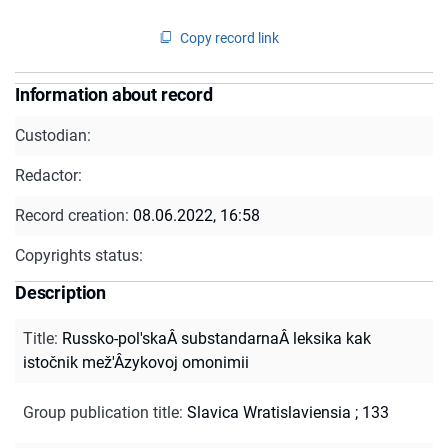
Copy record link
Information about record
Custodian:
Redactor:
Record creation:
08.06.2022, 16:58
Copyrights status:
Description
Title
:
Russko-pol'skaÂ substandarnaÂ leksika kak
istočnik mež'Âzykovoj omonimii
Group publication title
:
Slavica Wratislaviensia ; 133