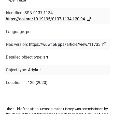
Type
:
Tekst
Identifier
:
ISSN 0137-1134
;
https://doi.org/10.19195/0137-1134.120.94
Language
:
pol
Has version
:
https://wuwr.pl/ppa/article/view/11733
Detailed object type
:
art
Object type
:
Artykuł
Location
:
T. 120 (2020)
The build of the Digital Demonstration Library was commissioned by