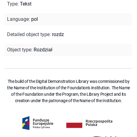
Type
:
Tekst
Language
:
pol
Detailed object type
:
rozdz
Object type
:
Rozdział
The build of the Digital Demonstration Library was commissioned by
the Name of the Institution of the Foundation's Institution. The Name
of the Foundation under the Program, the Library Project and its
creation under the patronage of the Name of the Institution.