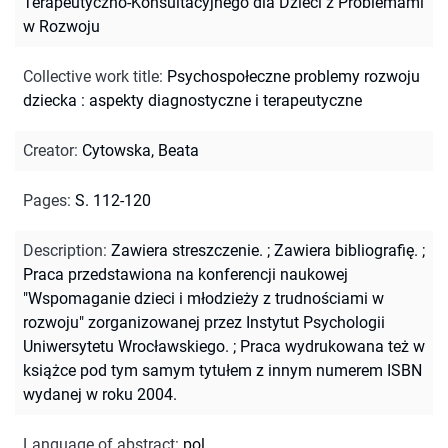
Terapeutyczno-Konsultacyjnego dla Dzieci z Problemami
w Rozwoju
Collective work title
:
Psychospołeczne problemy rozwoju
dziecka : aspekty diagnostyczne i terapeutyczne
Creator
:
Cytowska, Beata
Pages
:
S. 112-120
Description
:
Zawiera streszczenie.
;
Zawiera bibliografię.
;
Praca przedstawiona na konferencji naukowej
"Wspomaganie dzieci i młodzieży z trudnościami w
rozwoju" zorganizowanej przez Instytut Psychologii
Uniwersytetu Wrocławskiego.
;
Praca wydrukowana też w
książce pod tym samym tytułem z innym numerem ISBN
wydanej w roku 2004.
Language of abstract
:
pol