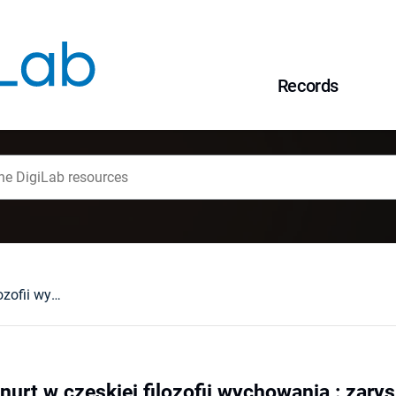
Records
Herbartyzm jako nurt w czeskiej filozofii wychowania : zarys doksograficzny
nurt w czeskiej filozofii wychowania : zary