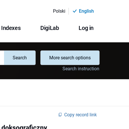
Polski
English
Indexes
DigiLab
Log in
Search
More search options
Search instruction
Copy record link
s doksograficzny