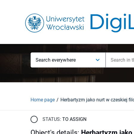
Search everywhere
Home page
STATUS:
TO ASSIGN
Object's details
:
Herbartyzm jako 