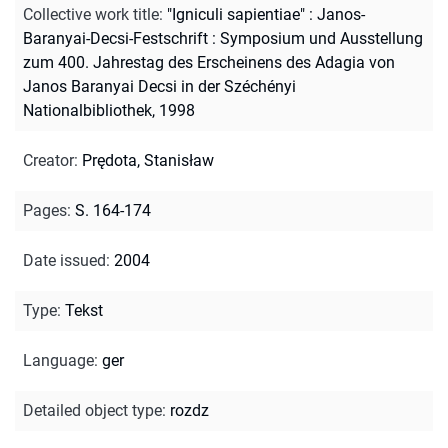
Collective work title
:
"Igniculi sapientiae" : Janos-
Baranyai-Decsi-Festschrift : Symposium und Ausstellung
zum 400. Jahrestag des Erscheinens des Adagia von
Janos Baranyai Decsi in der Széchényi
Nationalbibliothek, 1998
Creator
:
Prędota, Stanisław
Pages
:
S. 164-174
Date issued
:
2004
Type
:
Tekst
Language
:
ger
Detailed object type
:
rozdz