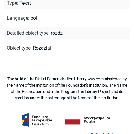
Type
:
Tekst
Language
:
pol
Detailed object type
:
rozdz
Object type
:
Rozdział
The build of the Digital Demonstration Library was commissioned by
the Name of the Institution of the Foundation's Institution. The Name
of the Foundation under the Program, the Library Project and its
creation under the patronage of the Name of the Institution.