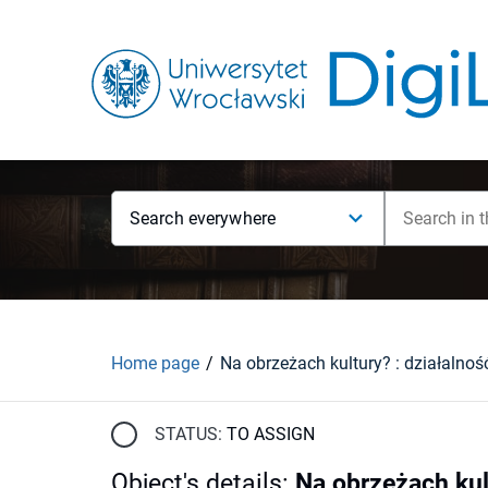
Search everywhere
Home page
STATUS:
TO ASSIGN
Object's details
:
Na obrzeżach kul