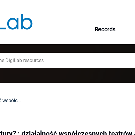
Records
Na obrzeżach kultury? : działalność współczesnych teatrów alternatywnych
tury? : działalność współczesnych teatrów