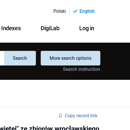
Polski
English
Indexes
DigiLab
Log in
Search
More search options
Search instruction
Copy record link
więtej" ze zbiorów wrocławskiego