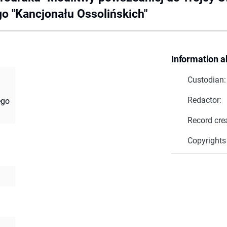
o "Kancjonału Ossolińskich"
Information a
Custodian:
Redactor:
ego
Record cre
Copyrights