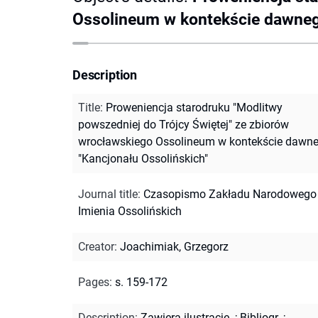
Ossolineum w kontekście dawneg
Description
Title
:
Proweniencja starodruku "Modlitwy
powszedniej do Trójcy Świętej" ze zbiorów
wrocławskiego Ossolineum w kontekście dawn
"Kancjonału Ossolińskich"
Journal title
:
Czasopismo Zakładu Narodowego
Imienia Ossolińskich
Creator
:
Joachimiak, Grzegorz
Pages
:
s. 159-172
Description
:
Zawiera ilustracje.
;
Bibliogr.
;