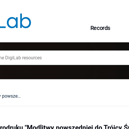
Records
Proweniencja starodruku "Modlitwy powszedniej do Trójcy Świętej" ze zbiorów wrocławskiego Ossolineum w kontekście dawnego "Kancjonału Ossolińskich"
rodruku "Modlitwy powszedniej do Trójcy Ś