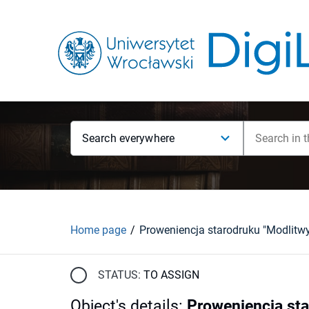
Search everywhere
Home page
STATUS:
TO ASSIGN
Object's details
:
Proweniencja sta