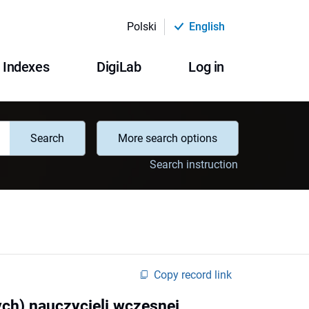
Polski
English
Indexes
DigiLab
Log in
Search
More search options
Search instruction
Copy record link
ch) nauczycieli wczesnej