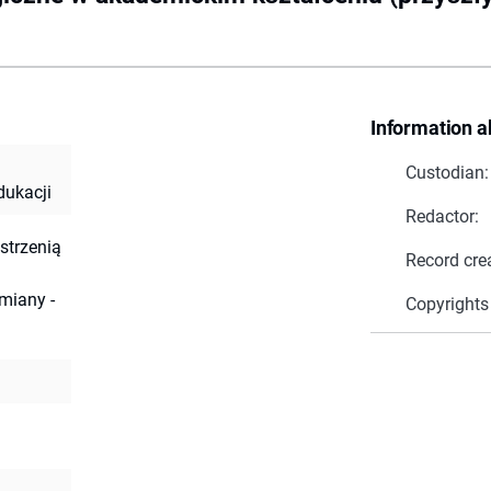
Information a
Custodian:
dukacji
Redactor:
strzenią
Record cre
emiany -
Copyrights