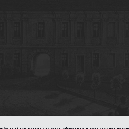
on
dLibra 7.0.0-SNAPSHOT
software created by
Poznan Supercomputing and Ne