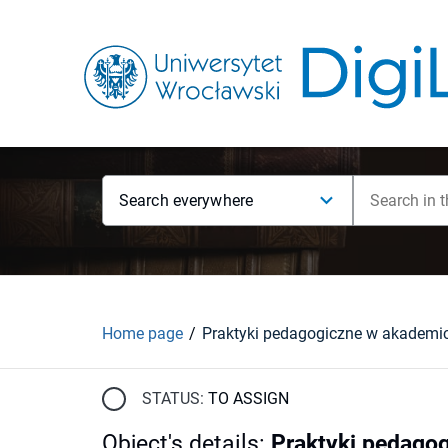
Search everywhere
Home page
STATUS:
TO ASSIGN
Object's details
:
Praktyki pedagog