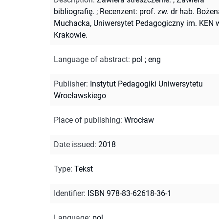
bibliografię.
;
Recenzent: prof. zw. dr hab. Bożen
Muchacka, Uniwersytet Pedagogiczny im. KEN 
Krakowie.
Language of abstract
:
pol
;
eng
Publisher
:
Instytut Pedagogiki Uniwersytetu
Wrocławskiego
Place of publishing
:
Wrocław
Date issued
:
2018
Type
:
Tekst
Identifier
:
ISBN 978-83-62618-36-1
Language
:
pol