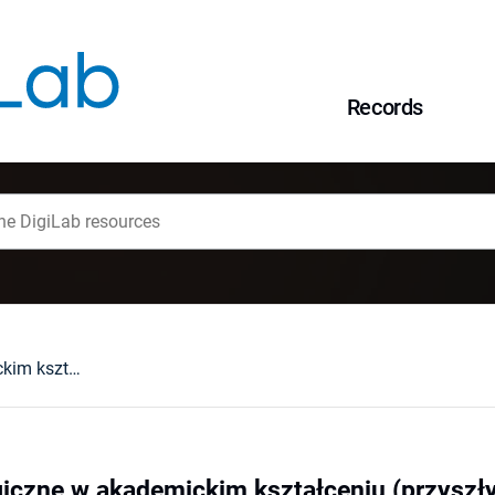
Records
Praktyki pedagogiczne w akademickim kształceniu (przyszłych) nauczycieli wczesnej edukacji
iczne w akademickim kształceniu (przyszły