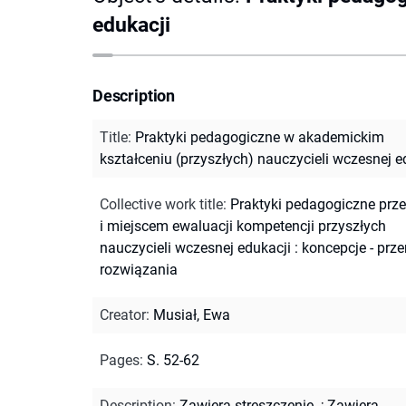
edukacji
Description
Title
:
Praktyki pedagogiczne w akademickim
kształceniu (przyszłych) nauczycieli wczesnej e
Collective work title
:
Praktyki pedagogiczne prze
i miejscem ewaluacji kompetencji przyszłych
nauczycieli wczesnej edukacji : koncepcje - prz
rozwiązania
Creator
:
Musiał, Ewa
Pages
:
S. 52-62
Description
:
Zawiera streszczenie.
;
Zawiera