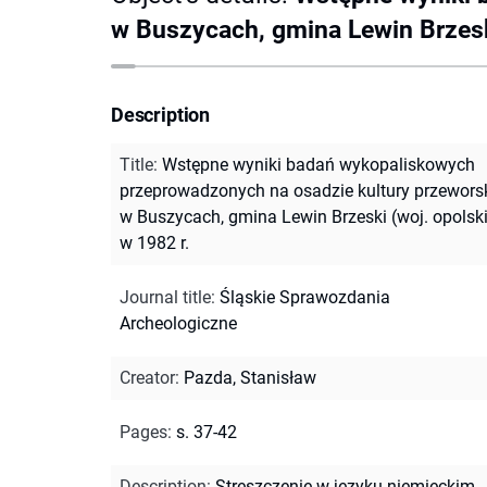
w Buszycach, gmina Lewin Brzeski
Description
Title
:
Wstępne wyniki badań wykopaliskowych
przeprowadzonych na osadzie kultury przeworsk
w Buszycach, gmina Lewin Brzeski (woj. opolsk
w 1982 r.
Journal title
:
Śląskie Sprawozdania
Archeologiczne
Creator
:
Pazda, Stanisław
Pages
:
s. 37-42
Description
:
Streszczenie w języku niemieckim