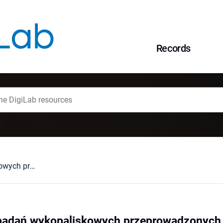
Records
Wstępne wyniki badań wykopaliskowych przeprowadzonych na osadzie kultury przeworskiej w Buszycach, gmina Lewin Brzeski (woj. opolskie) w 1982 r.
badań wykopaliskowych przeprowadzonych n