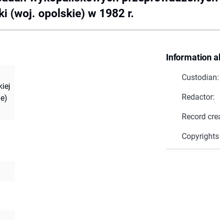
 (woj. opolskie) w 1982 r.
Information a
Custodian:
iej
Redactor:
ie)
Record cre
Copyrights