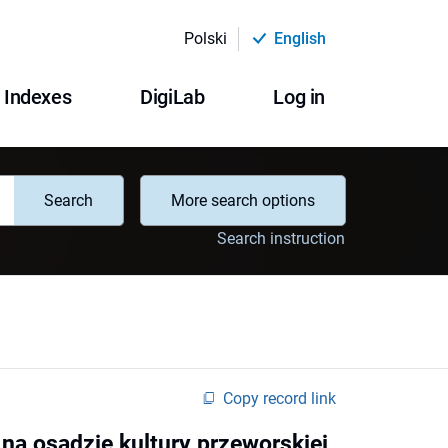
Polski
English
Indexes
DigiLab
Log in
Search
More search options
Search instruction
Copy record link
a osadzie kultury przeworskiej