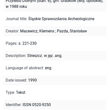
Przylesiu Dolnym (stan. 6), gm. Gradków (woj. opolskie),
w 1988 roku
Journal title
:
Śląskie Sprawozdania Archeologiczne
Creator
:
Macewicz, Klemens
;
Pazda, Stanisław
Pages
:
s. 221-230
Description
:
Streszcz. w jęz. ang.
Language of abstract
:
eng
Date issued
:
1990
Type
:
Tekst
Identifier
:
ISSN 0520-9250